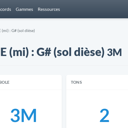
cords
Gammes
Ressources
(mi) : G# (sol dièse)
 (mi) : G# (sol dièse)
3M
BOLE
TONS
3M
2