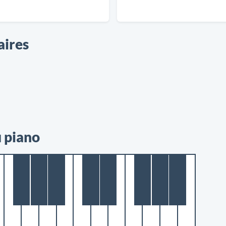
aires
u piano