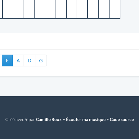
E
A
D
G
Créé avec ♥ par
Camille Roux
•
Écouter ma musique
•
Code source