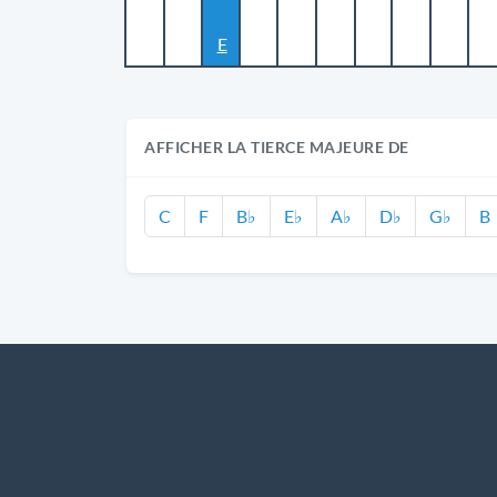
E
AFFICHER LA TIERCE MAJEURE DE
C
F
B♭
E♭
A♭
D♭
G♭
B