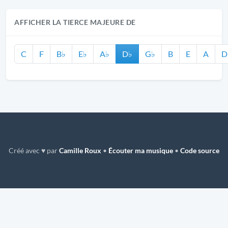
AFFICHER LA TIERCE MAJEURE DE
C
F
B♭
E♭
A♭
D♭
G♭
B
E
A
D
Créé avec ♥ par
Camille Roux
•
Écouter ma musique
•
Code source