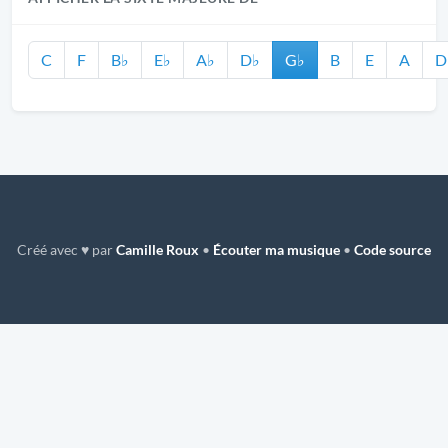
C
F
B♭
E♭
A♭
D♭
G♭
B
E
A
D
Créé avec ♥ par
Camille Roux
•
Écouter ma musique
•
Code source