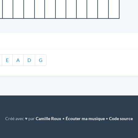
E
A
D
G
Créé avec ♥ par
Camille Roux
•
Écouter ma musique
•
Code source