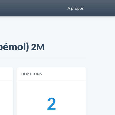
A propos
 bémol)
2M
DEMI-TONS
2