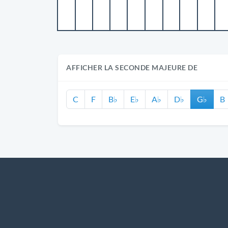
AFFICHER LA SECONDE MAJEURE DE
C
F
B♭
E♭
A♭
D♭
G♭
B