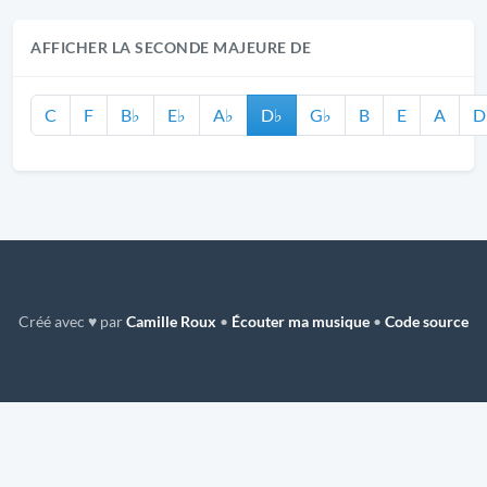
AFFICHER LA SECONDE MAJEURE DE
C
F
B♭
E♭
A♭
D♭
G♭
B
E
A
D
Créé avec ♥ par
Camille Roux
•
Écouter ma musique
•
Code source