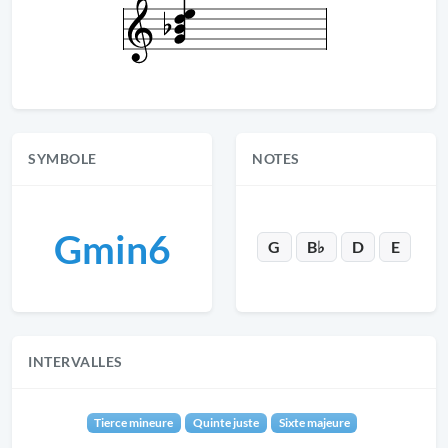
SYMBOLE
NOTES
Gmin6
G
B♭
D
E
INTERVALLES
Tierce mineure
Quinte juste
Sixte majeure