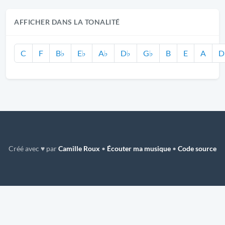
AFFICHER DANS LA TONALITÉ
C
F
B♭
E♭
A♭
D♭
G♭
B
E
A
D
Créé avec ♥ par
Camille Roux
•
Écouter ma musique
•
Code source