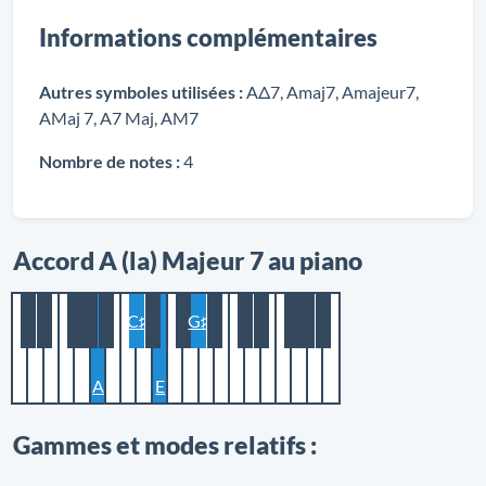
Informations complémentaires
Autres symboles utilisées :
AΔ7, Amaj7, Amajeur7,
AMaj 7, A7 Maj, AM7
Nombre de notes :
4
Accord A (la) Majeur 7 au piano
C♯
G♯
A
E
Gammes et modes relatifs :