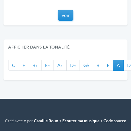
voir
AFFICHER DANS LA TONALITÉ
C
F
B♭
E♭
A♭
D♭
G♭
B
E
A
D
Créé avec ♥ par
Camille Roux
•
Écouter ma musique
•
Code source