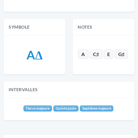
SYMBOLE
NOTES
AΔ
A
C♯
E
G♯
INTERVALLES
Tierce majeure
Quinte juste
Septième majeure