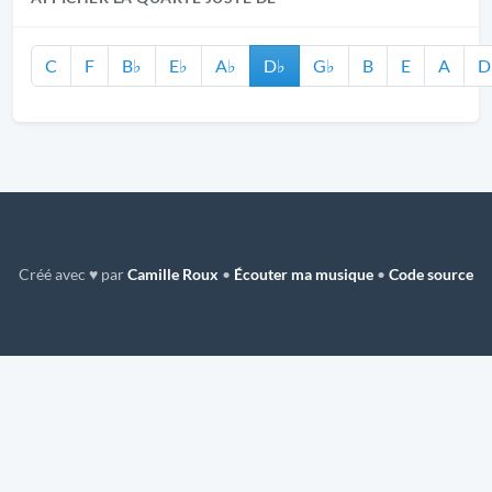
C
F
B♭
E♭
A♭
D♭
G♭
B
E
A
D
Créé avec ♥ par
Camille Roux
•
Écouter ma musique
•
Code source