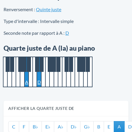
Renversement :
Quinte juste
Type d'intervalle :
Intervalle simple
Seconde note par rapport à A :
D
Quarte juste de A (la) au piano
A
D
AFFICHER LA QUARTE JUSTE DE
C
F
B♭
E♭
A♭
D♭
G♭
B
E
A
D