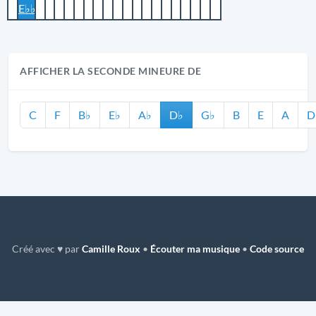
E♭♭
AFFICHER LA SECONDE MINEURE DE
C
F
B♭
E♭
A♭
D♭
G♭
B
E
A
D
Créé avec ♥ par
Camille Roux
•
Écouter ma musique
•
Code source