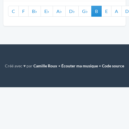
C
F
B♭
E♭
A♭
D♭
G♭
B
E
A
D
Créé avec ♥ par
Camille Roux
•
Écouter ma musique
•
Code source