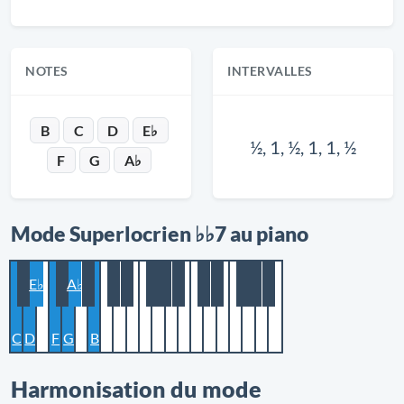
NOTES
INTERVALLES
B
C
D
E♭
½, 1, ½, 1, 1, ½
F
G
A♭
Mode Superlocrien ♭♭7 au piano
E♭
A♭
C
D
F
G
B
Harmonisation du mode