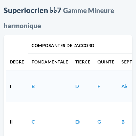
Superlocrien ♭♭7
Gamme Mineure
harmonique
COMPOSANTES DE L'ACCORD
DEGRÉ
FONDAMENTALE
TIERCE
QUINTE
SEPTI
I
B
D
F
A♭
II
C
E♭
G
B