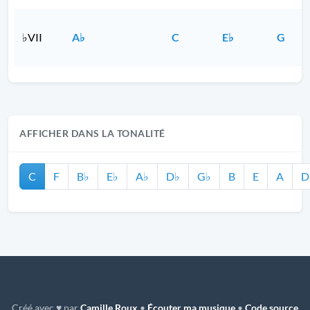
♭VII
A♭
C
E♭
G
AFFICHER DANS LA TONALITÉ
C
F
B♭
E♭
A♭
D♭
G♭
B
E
A
D
Créé avec ♥ par
Camille Roux
•
Écouter ma musique
•
Code source