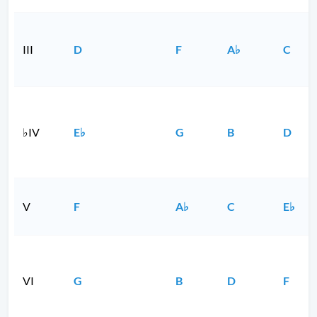
III
D
F
A♭
C
♭IV
E♭
G
B
D
V
F
A♭
C
E♭
VI
G
B
D
F