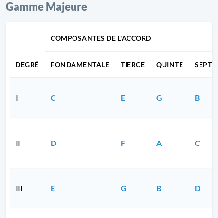
Gamme Majeure
COMPOSANTES DE L'ACCORD
DEGRÉ
FONDAMENTALE
TIERCE
QUINTE
SEPTI
I
C
E
G
B
II
D
F
A
C
III
E
G
B
D