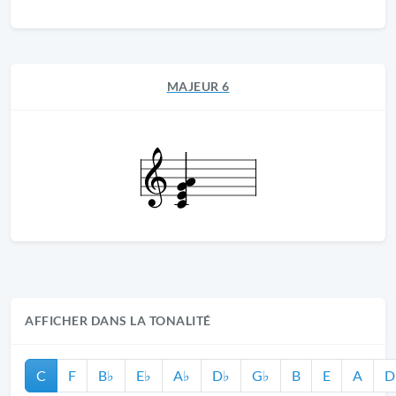
MAJEUR 6
AFFICHER DANS LA TONALITÉ
C
F
B♭
E♭
A♭
D♭
G♭
B
E
A
D