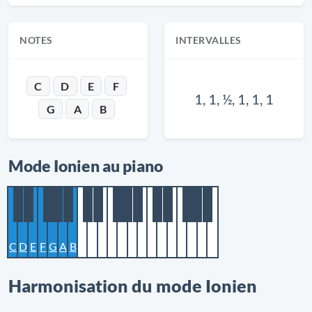
NOTES
INTERVALLES
C
D
E
F
1, 1, ½, 1, 1, 1
G
A
B
Mode Ionien au piano
C
D
E
F
G
A
B
Harmonisation du mode Ionien