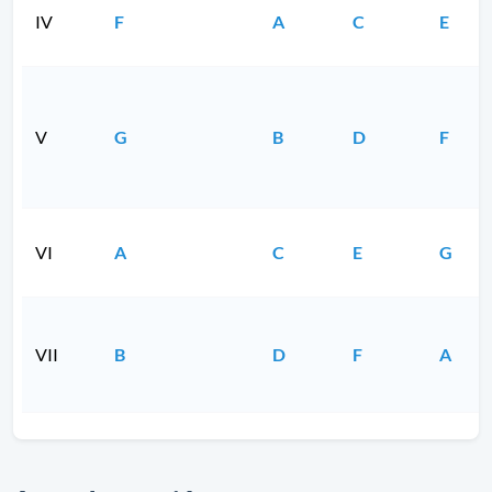
IV
F
A
C
E
V
G
B
D
F
VI
A
C
E
G
VII
B
D
F
A