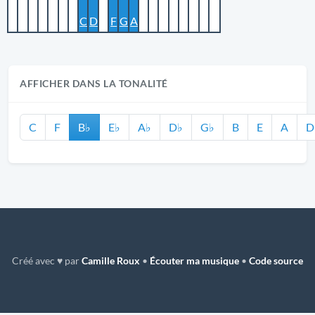
C
D
F
G
A
AFFICHER DANS LA TONALITÉ
C
F
B♭
E♭
A♭
D♭
G♭
B
E
A
D
Créé avec ♥ par
Camille Roux
•
Écouter ma musique
•
Code source