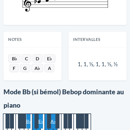
NOTES
INTERVALLES
B♭
C
D
E♭
1, 1, ½, 1, 1, ½, ½
F
G
A♭
A
Mode Bb (si bémol) Bebop dominante au
piano
B♭
E♭
A♭