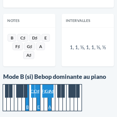
NOTES
INTERVALLES
B
C♯
D♯
E
F♯
G♯
A
1, 1, ½, 1, 1, ½, ½
A♯
Mode B (si) Bebop dominante au piano
C♯
D♯
F♯
G♯
A♯
B
E
A