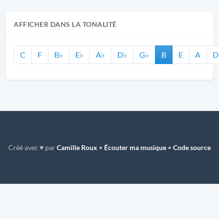
AFFICHER DANS LA TONALITÉ
C
F
B♭
E♭
A♭
D♭
G♭
B
E
A
D
Créé avec ♥ par
Camille Roux
•
Écouter ma musique
•
Code source