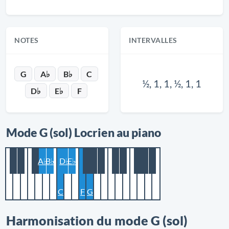
NOTES
INTERVALLES
G
A♭
B♭
C
½, 1, 1, ½, 1, 1
D♭
E♭
F
Mode G (sol) Locrien au piano
A♭
B♭
D♭
E♭
C
F
G
Harmonisation du mode G (sol)