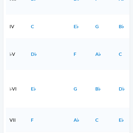
IV
C
E♭
G
B♭
♭V
D♭
F
A♭
C
♭VI
E♭
G
B♭
D♭
VII
F
A♭
C
E♭