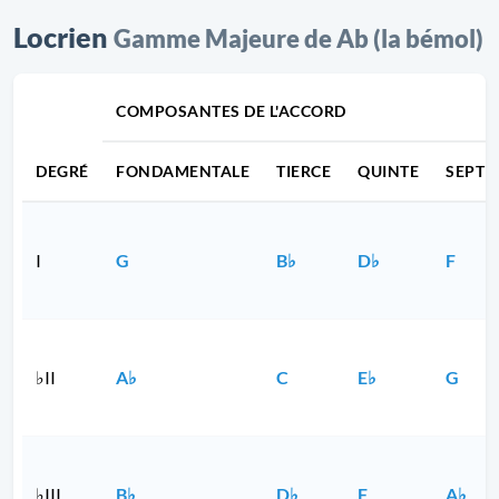
Locrien
Gamme Majeure de Ab (la bémol)
COMPOSANTES DE L'ACCORD
DEGRÉ
FONDAMENTALE
TIERCE
QUINTE
SEPTI
I
G
B♭
D♭
F
♭II
A♭
C
E♭
G
♭III
B♭
D♭
F
A♭