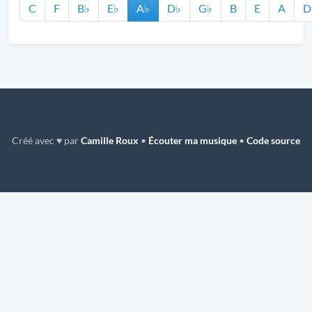
C
F
B♭
E♭
A♭
D♭
G♭
B
E
A
D
Créé avec ♥ par
Camille Roux
•
Écouter ma musique
•
Code source