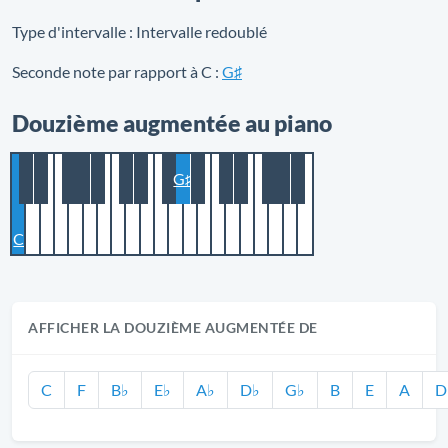
Type d'intervalle :
Intervalle redoublé
Seconde note par rapport à C :
G♯
Douzième augmentée au piano
G♯
C
AFFICHER LA DOUZIÈME AUGMENTÉE DE
C
F
B♭
E♭
A♭
D♭
G♭
B
E
A
D