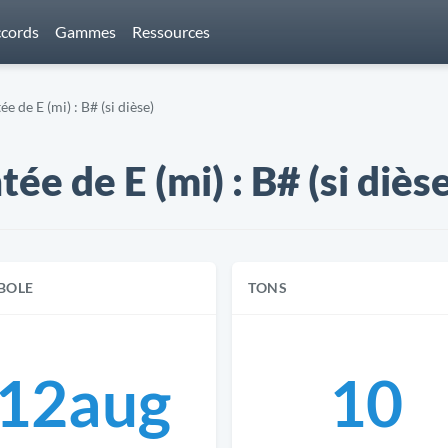
cords
Gammes
Ressources
de E (mi) : B# (si dièse)
 de E (mi) : B# (si diès
BOLE
TONS
12aug
10