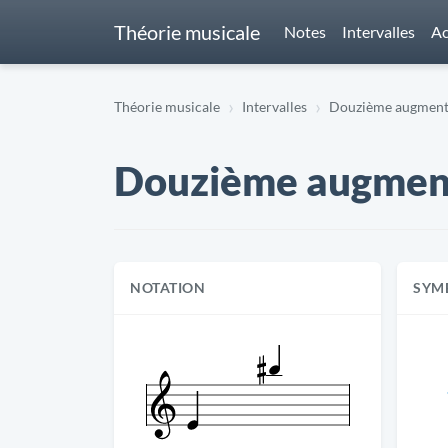
Théorie musicale
Notes
Intervalles
Ac
Théorie musicale
Intervalles
Douzième augmentée 
Douzième augmentée
NOTATION
SYM