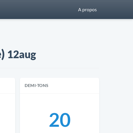
A propos
e)
12aug
DEMI-TONS
20