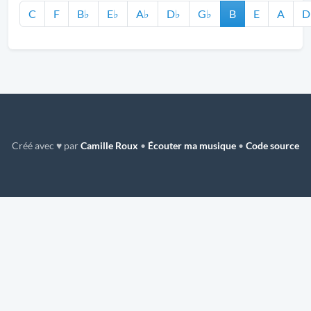
C
F
B♭
E♭
A♭
D♭
G♭
B
E
A
D
Créé avec ♥ par
Camille Roux
•
Écouter ma musique
•
Code source