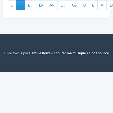
C
F
B♭
E♭
A♭
D♭
G♭
B
E
A
D
Créé avec ♥ par
Camille Roux
•
Écouter ma musique
•
Code source