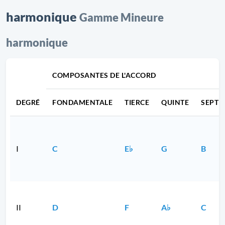
harmonique
Gamme Mineure
harmonique
COMPOSANTES DE L'ACCORD
DEGRÉ
FONDAMENTALE
TIERCE
QUINTE
SEPTI
I
C
E♭
G
B
II
D
F
A♭
C