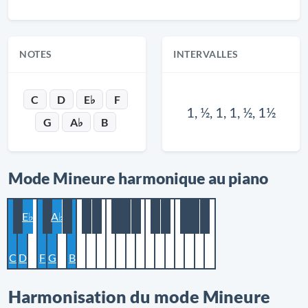
NOTES
INTERVALLES
C
D
E♭
F
1, ½, 1, 1, ½, 1½
G
A♭
B
Mode Mineure harmonique au piano
E♭
A♭
C
D
F
G
B
Harmonisation du mode Mineure