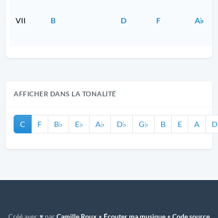
VII
B
D
F
A♭
AFFICHER DANS LA TONALITÉ
C
F
B♭
E♭
A♭
D♭
G♭
B
E
A
D
Créé avec ♥ par
Camille Roux
•
Écouter ma musique
•
Code source