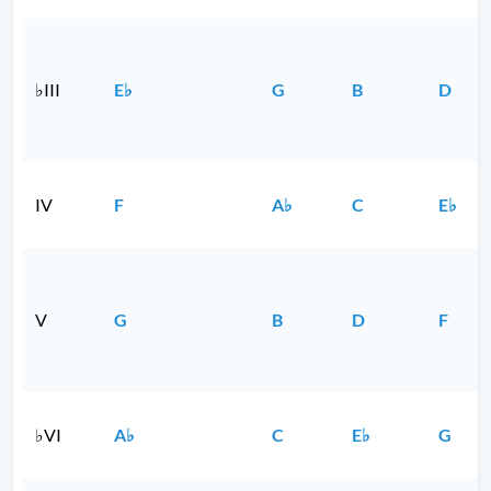
♭III
E♭
G
B
D
IV
F
A♭
C
E♭
V
G
B
D
F
♭VI
A♭
C
E♭
G