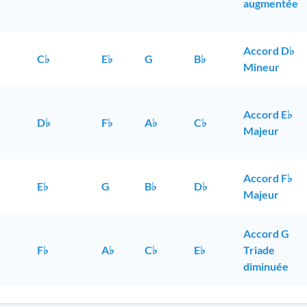
augmentée
Accord D♭
C♭
E♭
G
B♭
Mineur
Accord E♭
D♭
F♭
A♭
C♭
Majeur
Accord F♭
E♭
G
B♭
D♭
Majeur
Accord G
F♭
A♭
C♭
E♭
Triade
diminuée