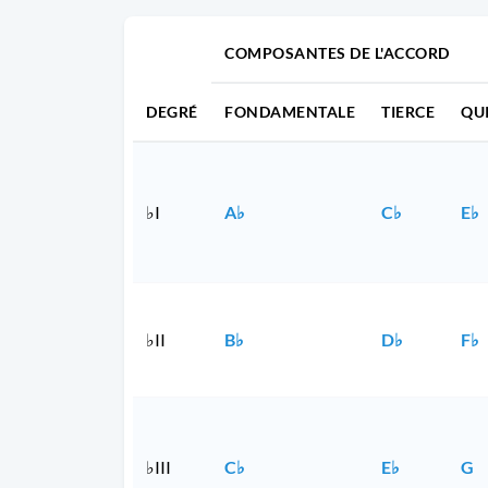
COMPOSANTES DE L'ACCORD
DEGRÉ
FONDAMENTALE
TIERCE
QU
♭I
A♭
C♭
E♭
♭II
B♭
D♭
F♭
♭III
C♭
E♭
G