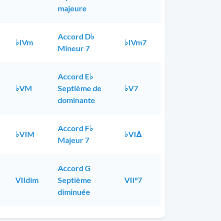
majeure
Accord D♭
♭IVm
♭IVm7
Mineur 7
Accord E♭
♭VM
Septième de
♭V7
dominante
Accord F♭
♭VIM
♭VIΔ
Majeur 7
Accord G
VIIdim
Septième
VII°7
diminuée