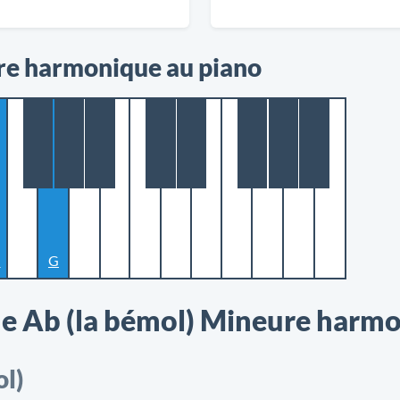
re harmonique au piano
♭
G
e Ab (la bémol) Mineure harm
l)