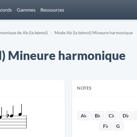
cords
Gammes
Ressources
onique de Ab (la bémol)
Mode Ab (la bémol) Mineure harmonique
l) Mineure harmonique
NOTES
A♭
B♭
C♭
D♭
F♭
G