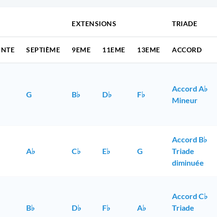
EXTENSIONS
TRIADE
INTE
SEPTIÈME
9EME
11EME
13EME
ACCORD
Accord A♭
G
B♭
D♭
F♭
Mineur
Accord B♭
A♭
C♭
E♭
G
Triade
diminuée
Accord C♭
B♭
D♭
F♭
A♭
Triade