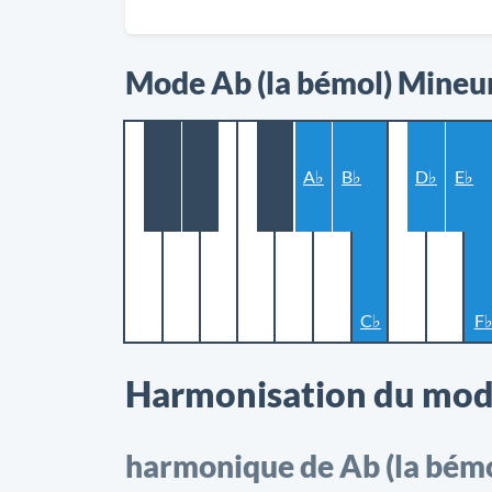
Mode Ab (la bémol) Mineu
A♭
B♭
D♭
E♭
C♭
F
Harmonisation du mod
harmonique de Ab (la bémo