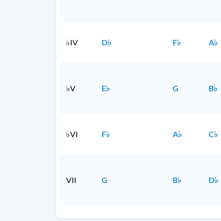
♭IV
D♭
F♭
A♭
♭V
E♭
G
B♭
♭VI
F♭
A♭
C♭
VII
G
B♭
D♭