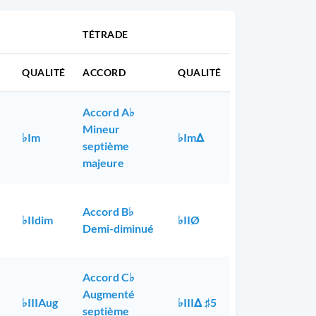
TÉTRADE
QUALITÉ
ACCORD
QUALITÉ
Accord A♭
Mineur
♭Im
♭ImΔ
septième
majeure
Accord B♭
♭IIdim
♭IIØ
Demi-diminué
Accord C♭
Augmenté
♭IIIAug
♭IIIΔ ♯5
septième