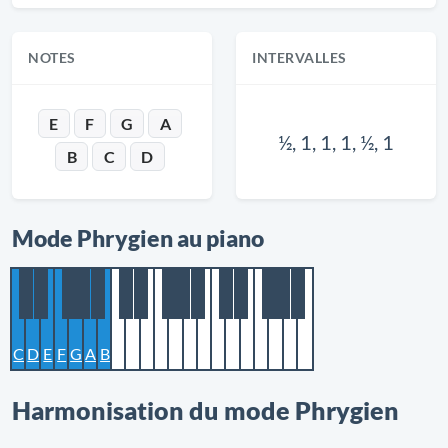
NOTES
INTERVALLES
E
F
G
A
½, 1, 1, 1, ½, 1
B
C
D
Mode Phrygien au piano
C
D
E
F
G
A
B
Harmonisation du mode Phrygien