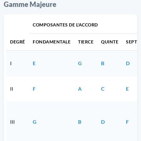
Gamme Majeure
COMPOSANTES DE L'ACCORD
DEGRÉ
FONDAMENTALE
TIERCE
QUINTE
SEPTI
I
E
G
B
D
II
F
A
C
E
III
G
B
D
F