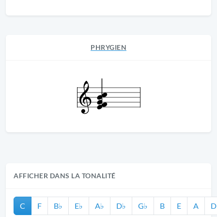
PHRYGIEN
AFFICHER DANS LA TONALITÉ
C
F
B♭
E♭
A♭
D♭
G♭
B
E
A
D