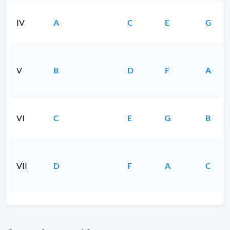
IV
A
C
E
G
V
B
D
F
A
VI
C
E
G
B
VII
D
F
A
C