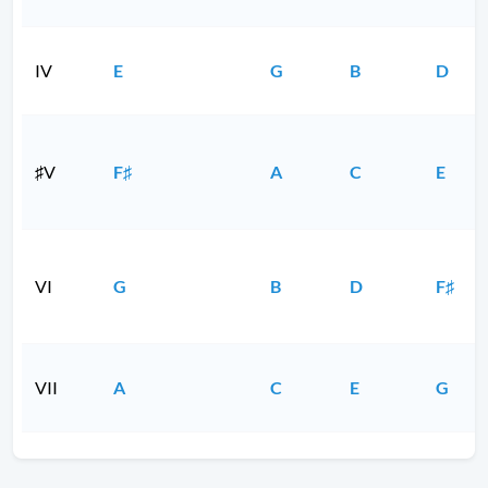
IV
E
G
B
D
♯V
F♯
A
C
E
VI
G
B
D
F♯
VII
A
C
E
G