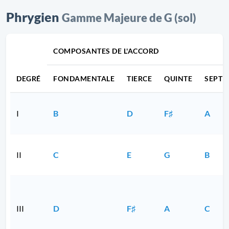
Phrygien
Gamme Majeure de G (sol)
COMPOSANTES DE L'ACCORD
DEGRÉ
FONDAMENTALE
TIERCE
QUINTE
SEPTI
I
B
D
F♯
A
II
C
E
G
B
III
D
F♯
A
C