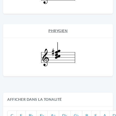
PHRYGIEN
AFFICHER DANS LA TONALITÉ
C
F
B♭
E♭
A♭
D♭
G♭
B
E
A
D