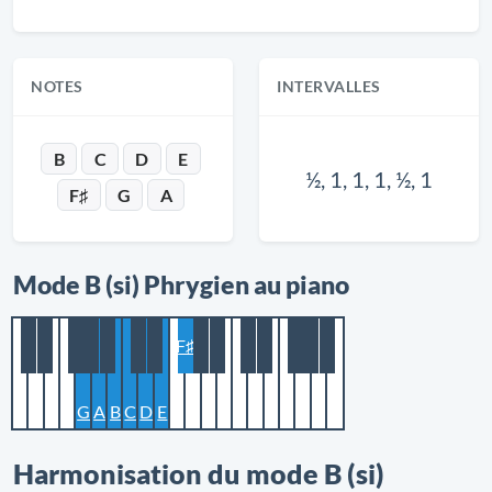
NOTES
INTERVALLES
B
C
D
E
½, 1, 1, 1, ½, 1
F♯
G
A
Mode B (si) Phrygien au piano
F♯
G
A
B
C
D
E
Harmonisation du mode B (si)