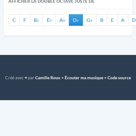
AFFICHER LA DOUBLE OCTAVE JUSTE DE
C
F
B♭
E♭
A♭
D♭
G♭
B
E
A
D
Créé avec ♥ par
Camille Roux
•
Écouter ma musique
•
Code source