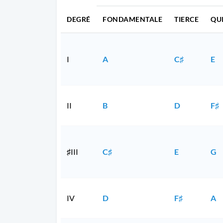
DEGRÉ
FONDAMENTALE
TIERCE
QU
I
A
C♯
E
II
B
D
F♯
♯III
C♯
E
G
IV
D
F♯
A