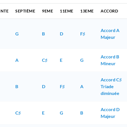
INTE
SEPTIÈME
9EME
11EME
13EME
ACCORD
Accord A
G
B
D
F♯
Majeur
Accord B
A
C♯
E
G
Mineur
Accord C♯
B
D
F♯
A
Triade
diminuée
Accord D
C♯
E
G
B
Majeur