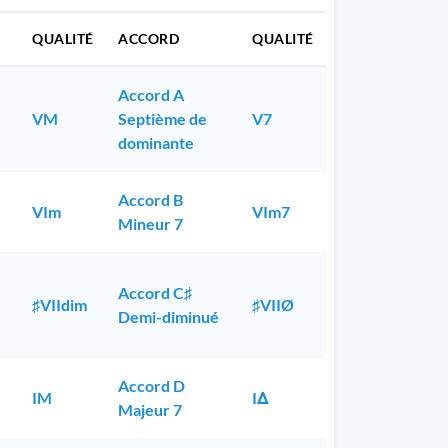
QUALITÉ
ACCORD
QUALITÉ
Accord A
VM
Septième de
V7
dominante
Accord B
VIm
VIm7
Mineur 7
Accord C♯
♯VIIdim
♯VIIØ
Demi-diminué
Accord D
IM
IΔ
Majeur 7