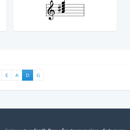
E
A
D
G