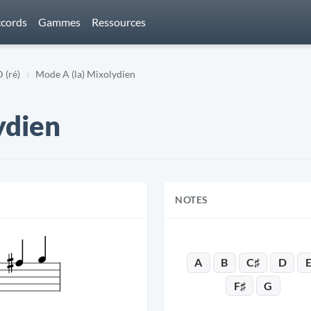
cords
Gammes
Ressources
 (ré)
Mode A (la) Mixolydien
ydien
NOTES
A
B
C♯
D
F♯
G