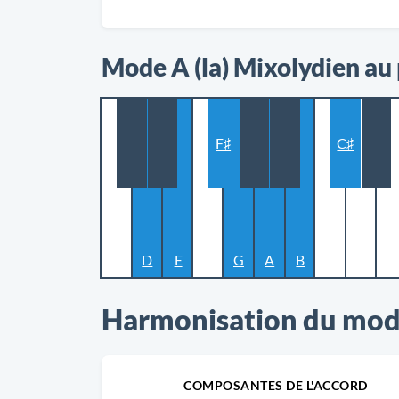
Mode A (la) Mixolydien au
F♯
C♯
D
E
G
A
B
Harmonisation du mode
COMPOSANTES DE L'ACCORD