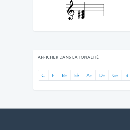
AFFICHER DANS LA TONALITÉ
C
F
B♭
E♭
A♭
D♭
G♭
B