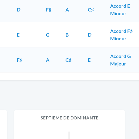
Accord E
D
F♯
A
C♯
Mineur
Accord F♯
E
G
B
D
Mineur
Accord G
F♯
A
C♯
E
Majeur
SEPTIÈME DE DOMINANTE