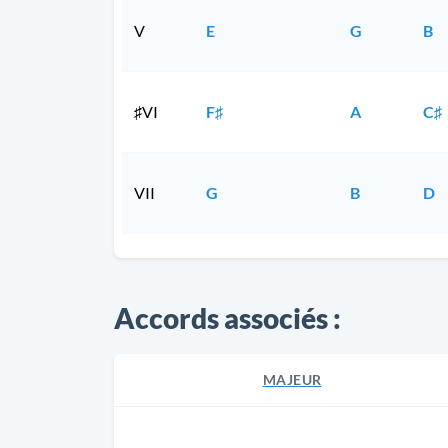
V
E
G
B
♯VI
F♯
A
C♯
VII
G
B
D
Accords associés :
MAJEUR