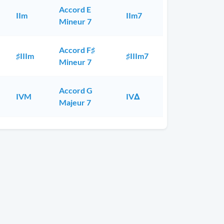
Accord E
IIm
IIm7
Mineur 7
Accord F♯
♯IIIm
♯IIIm7
Mineur 7
Accord G
IVM
IVΔ
Majeur 7