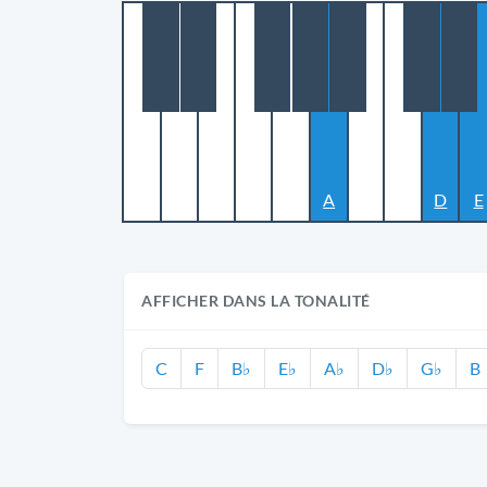
A
D
E
AFFICHER DANS LA TONALITÉ
C
F
B♭
E♭
A♭
D♭
G♭
B