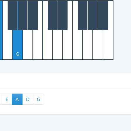
G
E
A
D
G