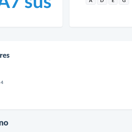
A7 sus
A
D
E
G
res
 4
ano