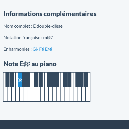
Informations complémentaires
Nom complet :
E double-dièse
Notation française :
mi♯♯
Enharmonies :
G♭
F♯
E♯♯
Note E♯♯ au piano
E♯♯