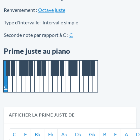
Renversement :
Octave juste
Type d'intervalle :
Intervalle simple
Seconde note par rapport à C :
C
Prime juste au piano
C
AFFICHER LA PRIME JUSTE DE
C
F
B♭
E♭
A♭
D♭
G♭
B
E
A
D