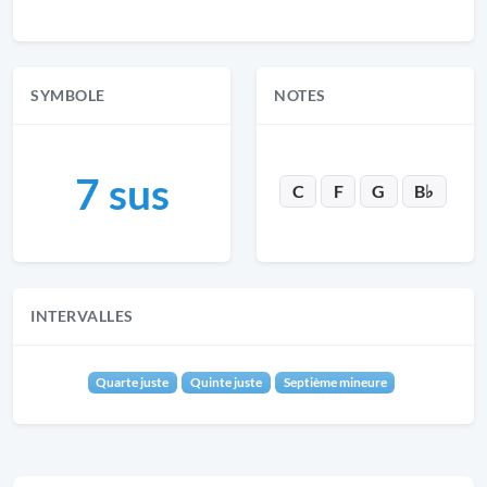
SYMBOLE
NOTES
7 sus
C
F
G
B♭
INTERVALLES
Quarte juste
Quinte juste
Septième mineure