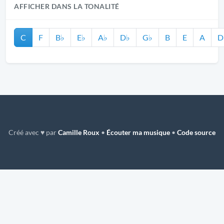
AFFICHER DANS LA TONALITÉ
C
F
B♭
E♭
A♭
D♭
G♭
B
E
A
D
Créé avec ♥ par
Camille Roux
•
Écouter ma musique
•
Code source