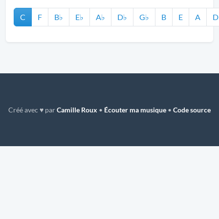
C
F
B♭
E♭
A♭
D♭
G♭
B
E
A
D
Créé avec ♥ par
Camille Roux
•
Écouter ma musique
•
Code source