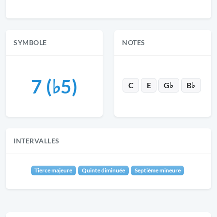
SYMBOLE
NOTES
7 (♭5)
C
E
G♭
B♭
INTERVALLES
Tierce majeure
Quinte diminuée
Septième mineure