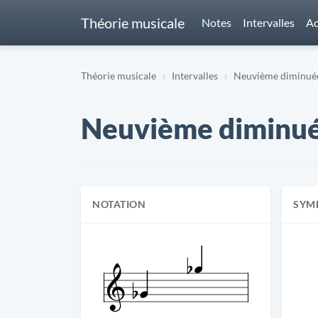
Théorie musicale
Notes
Intervalles
Ac
Théorie musicale
Intervalles
Neuvième diminuée 
Neuvième diminuée
NOTATION
SYM