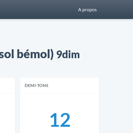
A propos
(sol bémol)
9dim
DEMI-TONS
12