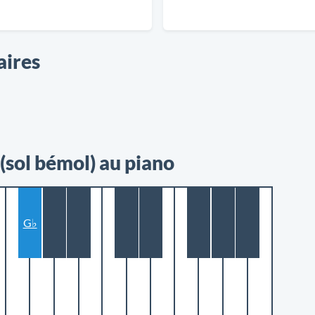
aires
sol bémol) au piano
G♭