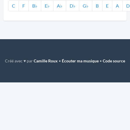
C
F
B♭
E♭
A♭
D♭
G♭
B
E
A
D
Créé avec ♥ par
Camille Roux
•
Écouter ma musique
•
Code source