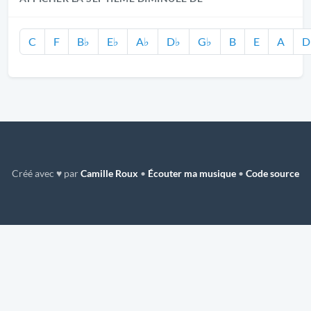
C
F
B♭
E♭
A♭
D♭
G♭
B
E
A
D
Créé avec ♥ par
Camille Roux
•
Écouter ma musique
•
Code source