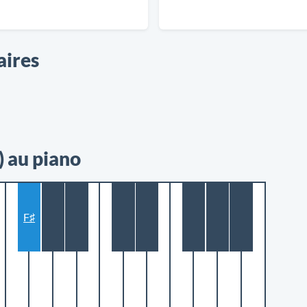
aires
) au piano
F♯