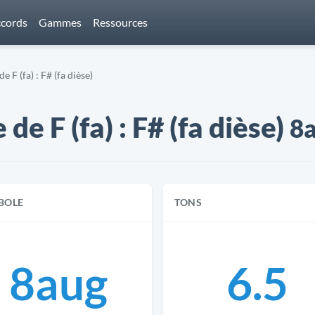
cords
Gammes
Ressources
 F (fa) : F# (fa dièse)
e F (fa) : F# (fa dièse)
8
BOLE
TONS
8aug
6.5