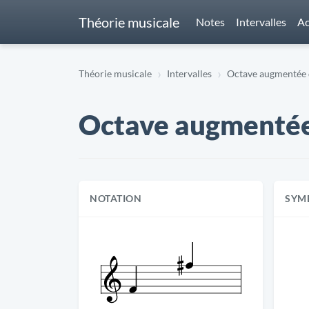
Théorie musicale
Notes
Intervalles
Ac
Théorie musicale
Intervalles
Octave augmentée de
Octave augmentée d
NOTATION
SYM