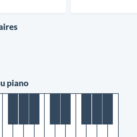
aires
au piano