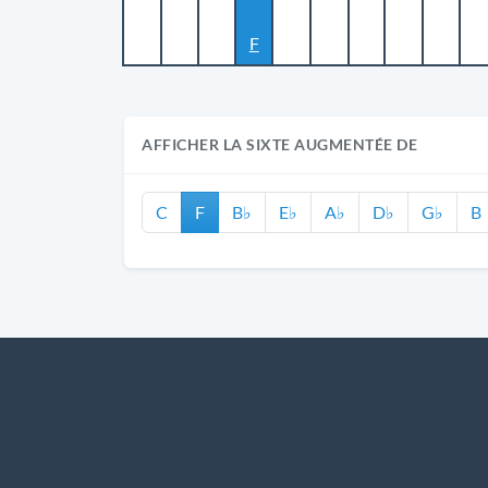
F
AFFICHER LA SIXTE AUGMENTÉE DE
C
F
B♭
E♭
A♭
D♭
G♭
B