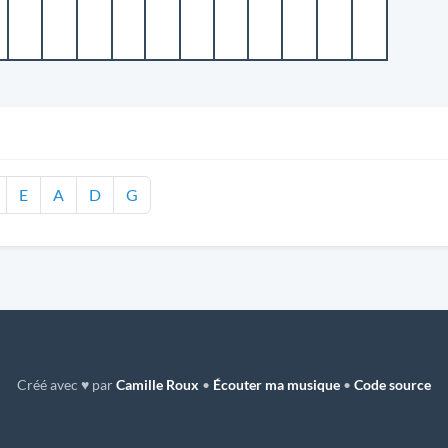
E
A
D
G
Créé avec ♥ par
Camille Roux
•
Écouter ma musique
•
Code source