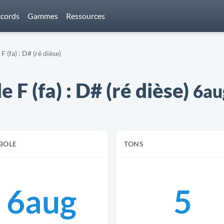
cords
Gammes
Ressources
 (fa) : D# (ré dièse)
F (fa) : D# (ré dièse)
6au
BOLE
TONS
6aug
5