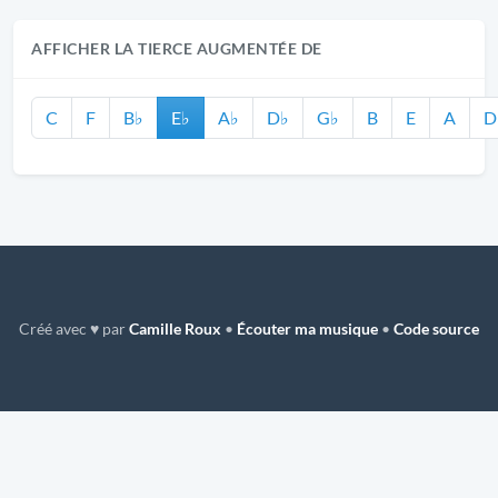
AFFICHER LA TIERCE AUGMENTÉE DE
C
F
B♭
E♭
A♭
D♭
G♭
B
E
A
D
Créé avec ♥ par
Camille Roux
•
Écouter ma musique
•
Code source