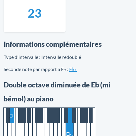
23
Informations complémentaires
Type d'intervalle :
Intervalle redoublé
Seconde note par rapport à E♭ :
E♭♭
Double octave diminuée de Eb (mi
bémol) au piano
E♭
E♭♭