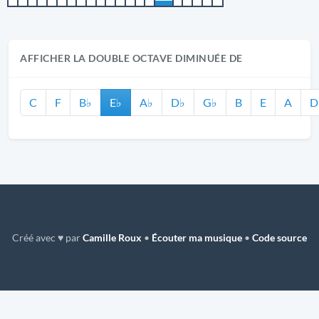
AFFICHER LA DOUBLE OCTAVE DIMINUÉE DE
C
F
B♭
E♭
A♭
D♭
G♭
B
E
A
D
Créé avec ♥ par
Camille Roux
•
Écouter ma musique
•
Code source