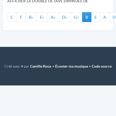
AFFICHER LA DOUBLE OCTAVE DIMINUÉE DE
C
F
B♭
E♭
A♭
D♭
G♭
B
E
A
D
Créé avec ♥ par
Camille Roux
•
Écouter ma musique
•
Code source