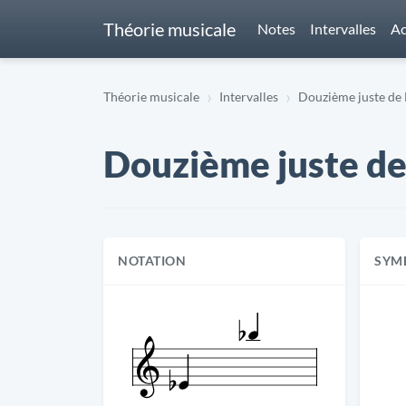
Théorie musicale
Notes
Intervalles
Ac
Théorie musicale
Intervalles
Douzième juste de E
Douzième juste de 
NOTATION
SYM