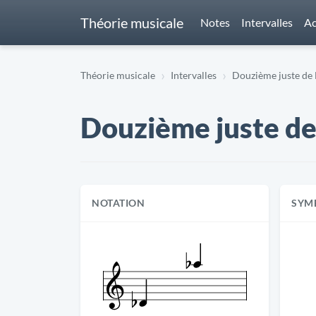
Théorie musicale
Notes
Intervalles
Ac
Théorie musicale
Intervalles
Douzième juste de D
Douzième juste de 
NOTATION
SYM