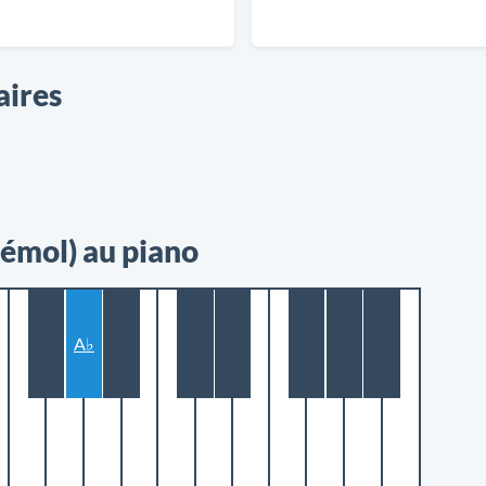
aires
bémol) au piano
A♭