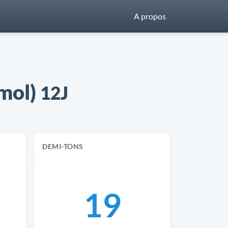
A propos
émol)
12J
DEMI-TONS
19