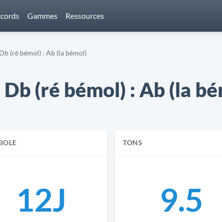
cords
Gammes
Ressources
b (ré bémol) : Ab (la bémol)
Db (ré bémol) : Ab (la b
BOLE
TONS
12J
9.5