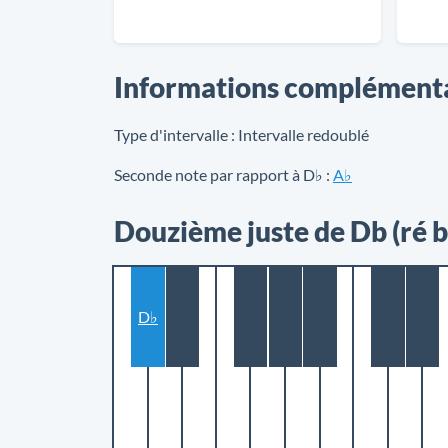
Informations complément
Type d'intervalle :
Intervalle redoublé
Seconde note par rapport à D♭ :
A♭
Douzième juste de Db (ré 
D♭