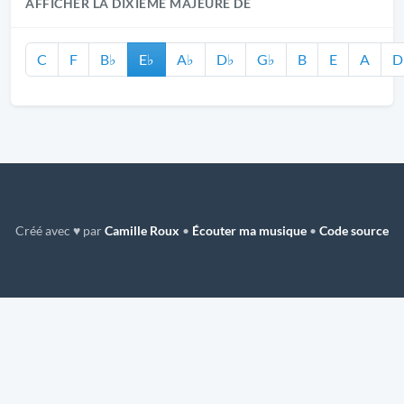
AFFICHER LA DIXIÈME MAJEURE DE
C
F
B♭
E♭
A♭
D♭
G♭
B
E
A
D
Créé avec ♥ par
Camille Roux
•
Écouter ma musique
•
Code source