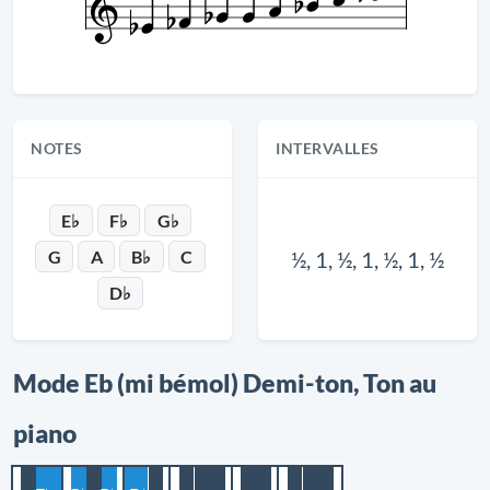
NOTES
INTERVALLES
E♭
F♭
G♭
G
A
B♭
C
½, 1, ½, 1, ½, 1, ½
D♭
Mode Eb (mi bémol) Demi-ton, Ton au
piano