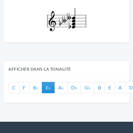
AFFICHER DANS LA TONALITÉ
C
F
B♭
E♭
A♭
D♭
G♭
B
E
A
D