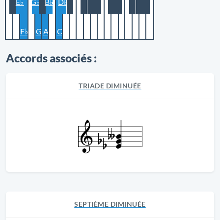
E♭
G♭
B♭
D♭
F♭
G
A
C
Accords associés :
TRIADE DIMINUÉE
SEPTIÈME DIMINUÉE