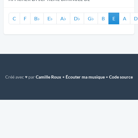
C
F
B♭
E♭
A♭
D♭
G♭
B
E
A
D
Créé avec ♥ par
Camille Roux
•
Écouter ma musique
•
Code source