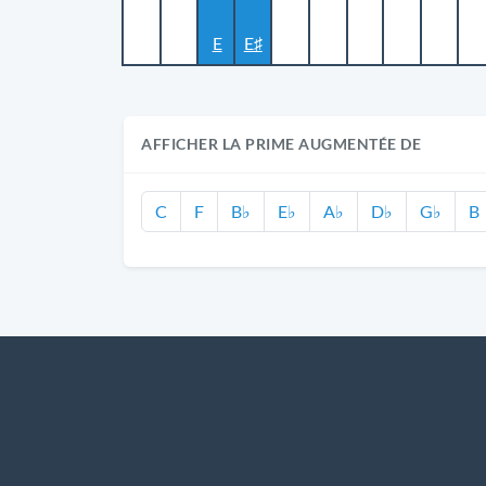
E
E♯
AFFICHER LA PRIME AUGMENTÉE DE
C
F
B♭
E♭
A♭
D♭
G♭
B