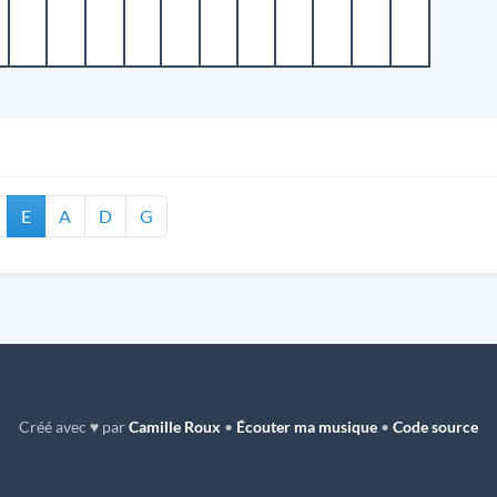
E
A
D
G
Créé avec ♥ par
Camille Roux
•
Écouter ma musique
•
Code source