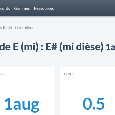
cords
Gammes
Ressources
E (mi) : E# (mi dièse)
 E (mi) : E# (mi dièse)
1
BOLE
TONS
1aug
0.5