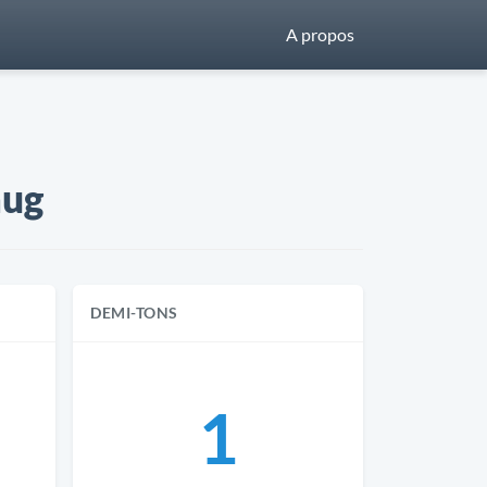
A propos
aug
DEMI-TONS
1