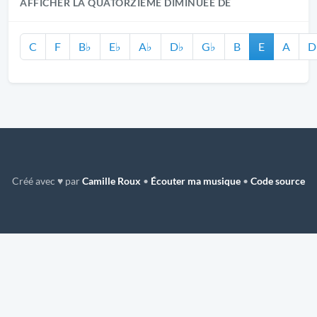
AFFICHER LA QUATORZIÈME DIMINUÉE DE
C
F
B♭
E♭
A♭
D♭
G♭
B
E
A
D
Créé avec ♥ par
Camille Roux
•
Écouter ma musique
•
Code source