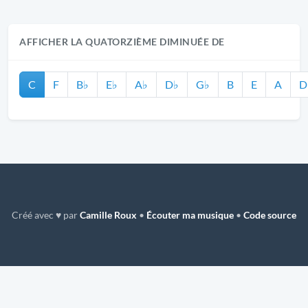
AFFICHER LA QUATORZIÈME DIMINUÉE DE
C
F
B♭
E♭
A♭
D♭
G♭
B
E
A
D
Créé avec ♥ par
Camille Roux
•
Écouter ma musique
•
Code source