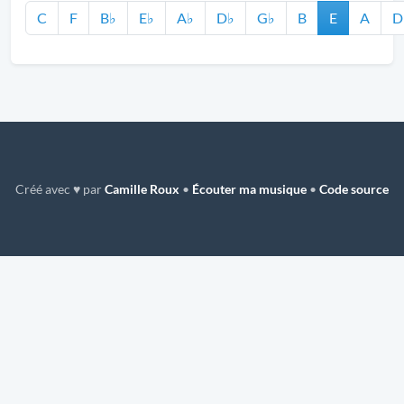
C
F
B♭
E♭
A♭
D♭
G♭
B
E
A
D
Créé avec ♥ par
Camille Roux
•
Écouter ma musique
•
Code source