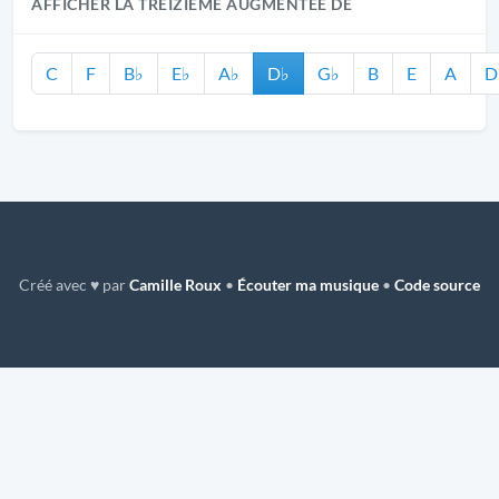
AFFICHER LA TREIZIÈME AUGMENTÉE DE
C
F
B♭
E♭
A♭
D♭
G♭
B
E
A
D
Créé avec ♥ par
Camille Roux
•
Écouter ma musique
•
Code source