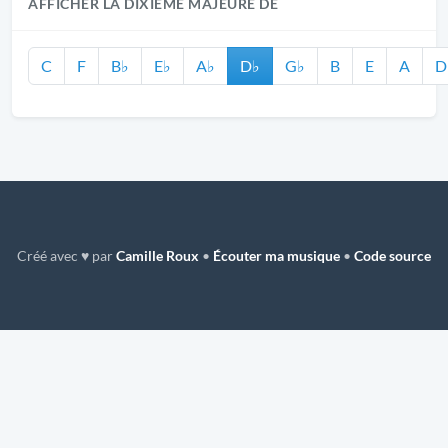
AFFICHER LA DIXIÈME MAJEURE DE
C
F
B♭
E♭
A♭
D♭
G♭
B
E
A
D
Créé avec ♥ par
Camille Roux
•
Écouter ma musique
•
Code source